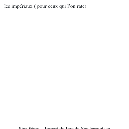
les impériaux ( pour ceux qui l’on raté).
Star Wars – Imperials Invade San Francisco