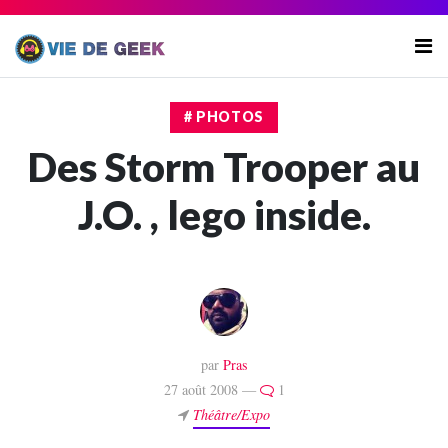
# PHOTOS
Des Storm Trooper au
J.O. , lego inside.
par
Pras
27 août 2008 —
1
Théâtre/Expo