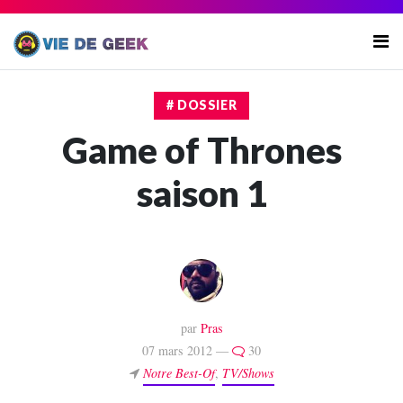
# DOSSIER
Game of Thrones
saison 1
par
Pras
07 mars 2012 —
30
Notre Best-Of
,
TV/Shows