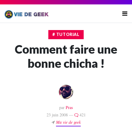
# TUTORIAL
Comment faire une
bonne chicha !
par
Pras
23 juin 2008 —
421
Ma vie de geek