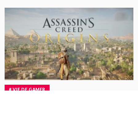
# VIE DE GAMER
Assassin’s Creed Origins, la surprise