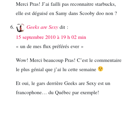
Merci Pras! J’ai failli pas reconnaitre starbucks,
elle est déguisé en Samy dans Scooby doo non ?
Geeks are Sexy
dit :
15 septembre 2010 à 19 h 02 min
« un de mes flux préférés ever »
Wow! Merci beaucoup Pras! C’est le commentaire
le plus génial que j’ai lu cette semaine
Et oui, le gars derrière Geeks are Sexy est un
francophone… du Québec par exemple!