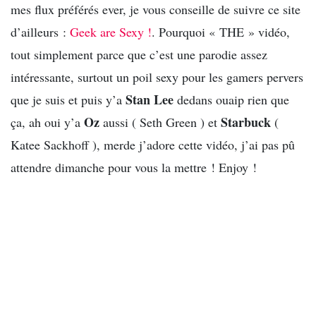
mes flux préférés ever, je vous conseille de suivre ce site
d’ailleurs :
Geek are Sexy !
. Pourquoi « THE » vidéo,
tout simplement parce que c’est une parodie assez
intéressante, surtout un poil sexy pour les gamers pervers
Stan Lee
que je suis et puis y’a
dedans ouaip rien que
Oz
Starbuck
ça, ah oui y’a
aussi ( Seth Green ) et
(
Katee Sackhoff ), merde j’adore cette vidéo, j’ai pas pû
attendre dimanche pour vous la mettre ! Enjoy !