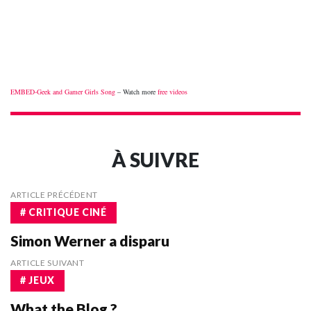
EMBED-Geek and Gamer Girls Song
– Watch more
free videos
À SUIVRE
ARTICLE PRÉCÉDENT
# CRITIQUE CINÉ
Simon Werner a disparu
ARTICLE SUIVANT
# JEUX
What the Blog ?