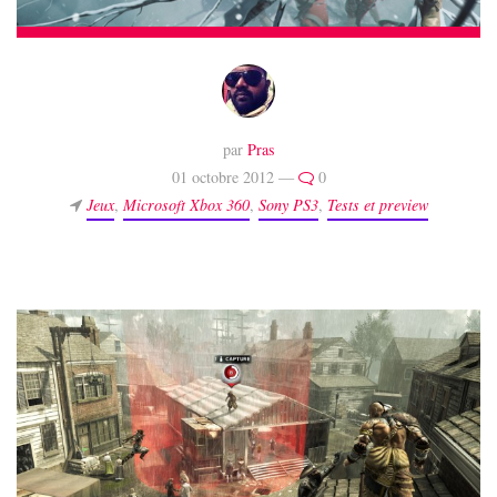
par
Pras
01 octobre 2012 —
0
Jeux
,
Microsoft Xbox 360
,
Sony PS3
,
Tests et preview