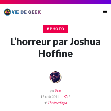
# PHOTO
L’horreur par Joshua
Hoffine
par
Pras
12 août 2011 —
3
Théâtre/Expo