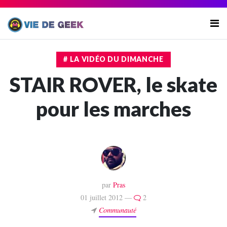
# LA VIDÉO DU DIMANCHE
STAIR ROVER, le skate
pour les marches
par
Pras
01 juillet 2012 —
2
Communauté