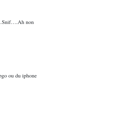
….Snif….Ah non
spgo ou du iphone