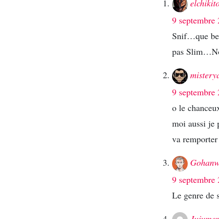
elchikit
9 septembre 
Snif…que be
pas Slim…N
mistery
9 septembre 
o le chanceu
moi aussi je
va remporter 
Gohanw
9 septembre 
Le genre de s
Jujume