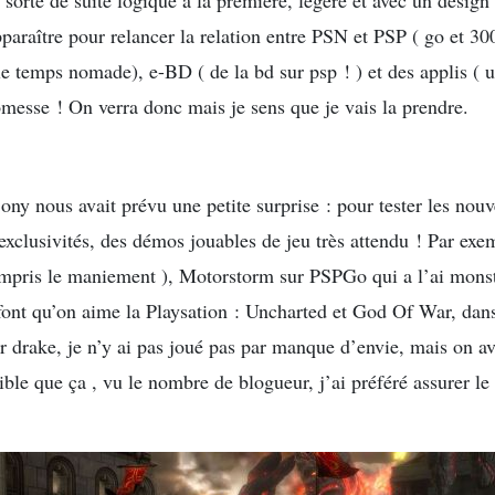
sorte de suite logique à la première, légère et avec un design
paraître pour relancer la relation entre PSN et PSP ( go et 300
le temps nomade), e-BD ( de la bd sur psp ! ) et des applis ( 
messe ! On verra donc mais je sens que je vais la prendre.
ony nous avait prévu une petite surprise : pour tester les nouv
 exclusivités, des démos jouables de jeu très attendu ! Par exe
ompris le maniement ), Motorstorm sur PSPGo qui a l’ai monst
font qu’on aime la Playsation : Uncharted et God Of War, dan
ur drake, je n’y ai pas joué pas par manque d’envie, mais on av
ible que ça , vu le nombre de blogueur, j’ai préféré assurer l