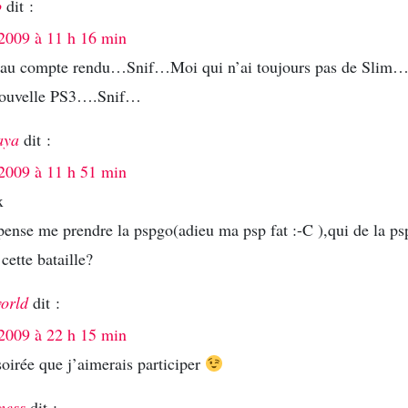
o
dit :
2009 à 11 h 16 min
au compte rendu…Snif…Moi qui n’ai toujours pas de Slim
ouvelle PS3….Snif…
aya
dit :
2009 à 11 h 51 min
x
 pense me prendre la pspgo(adieu ma psp fat :-C ),qui de la p
cette bataille?
orld
dit :
2009 à 22 h 15 min
oirée que j’aimerais participer
mess
dit :