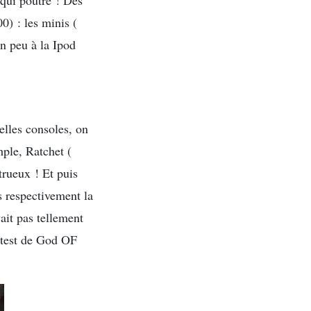
 qui poutre ! Des
0) : les minis (
un peu à la Ipod
elles consoles, on
mple, Ratchet (
rueux ! Et puis
s respectivement la
ait pas tellement
e test de God OF