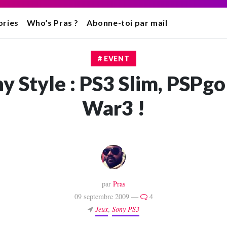
ories
Who’s Pras ?
Abonne-toi par mail
# EVENT
y Style : PS3 Slim, PSPg
War3 !
par
Pras
09 septembre 2009 —
4
Jeux
,
Sony PS3