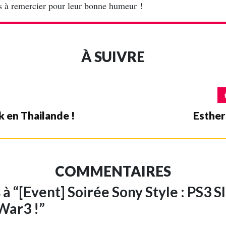
ns à remercier pour leur bonne humeur !
À SUIVRE
k en Thailande !
Esther
COMMENTAIRES
 à “[Event] Soirée Sony Style : PS3 S
War3 !”