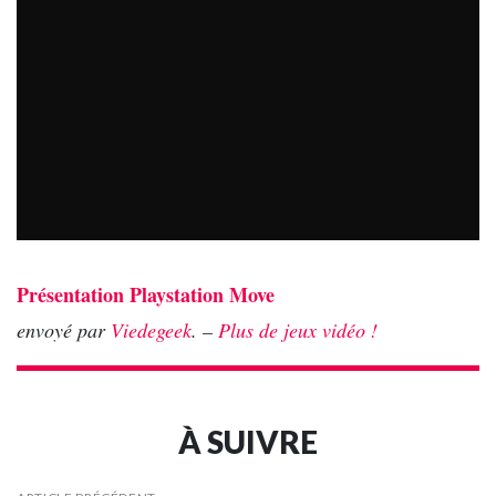
Présentation Playstation Move
envoyé par
Viedegeek
. –
Plus de jeux vidéo !
À SUIVRE