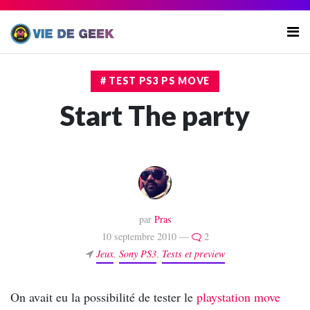
# TEST PS3 PS MOVE
Start The party
par
Pras
10 septembre 2010 —
2
Jeux
,
Sony PS3
,
Tests et preview
On avait eu la possibilité de tester le
playstation move