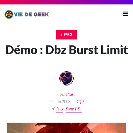
# PS3
Démo : Dbz Burst Limit
par
Pras
11 juin 2008 —
3
Jeux
,
Sony PS3