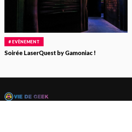
# EVÈNEMENT
Soirée LaserQuest by Gamoniac !
Le blog de Pras, Lifestyle et Geek
© 2005 — 2026