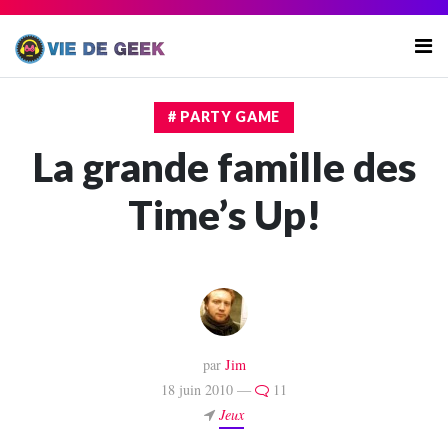
# PARTY GAME
La grande famille des
Time’s Up!
par
Jim
18 juin 2010 —
11
Jeux