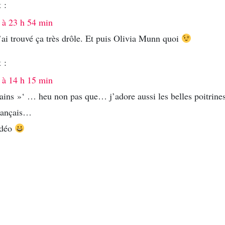
t :
 à 23 h 54 min
ai trouvé ça très drôle. Et puis Olivia Munn quoi
t :
 à 14 h 15 min
ins »‘ … heu non pas que… j’adore aussi les belles poitrines
français…
idéo