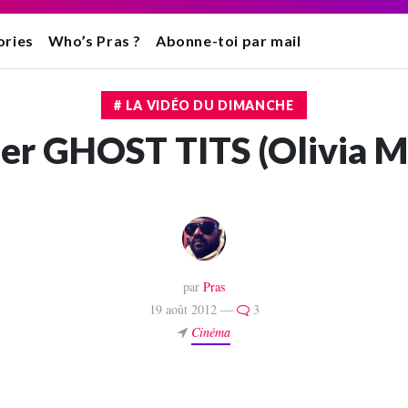
ories
Who’s Pras ?
Abonne-toi par mail
# LA VIDÉO DU DIMANCHE
ler GHOST TITS (Olivia 
par
Pras
19 août 2012 —
3
Cinéma