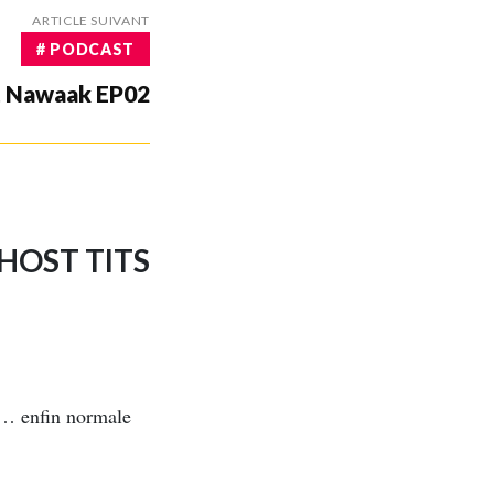
ARTICLE SUIVANT
# PODCAST
st Nawaak EP02
 GHOST TITS
t… enfin normale