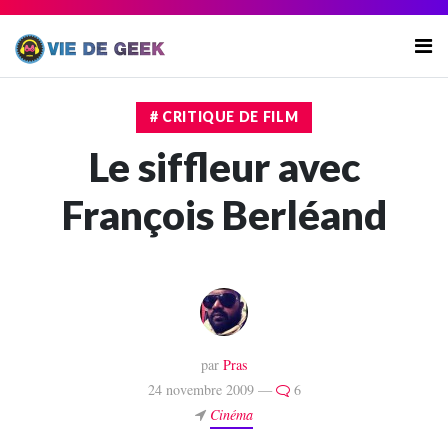
# CRITIQUE DE FILM
Le siffleur avec
François Berléand
par
Pras
24 novembre 2009 —
6
Cinéma