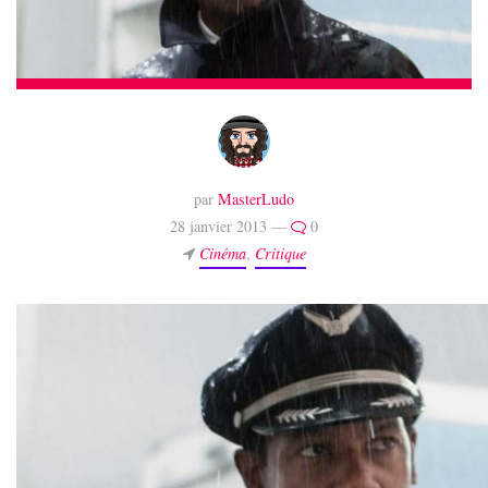
par
MasterLudo
28 janvier 2013 —
0
Cinéma
,
Critique