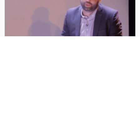
# LA VIDEO DU DIMANCHE
180, les clichés par Yassine Belattar