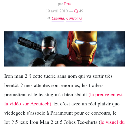
par
Pras
19 avril 2010 —
49
Cinéma
,
Concours
Iron man 2 ? cette tuerie sans nom qui va sortir très
bientôt ? mes attentes sont énormes, les trailers
promettent et le teasing m’a bien séduit
(la preuve en est
la vidéo sur Accutech)
. Et c’est avec un réel plaisir que
viedegeek s’associe à Paramount pour ce concours, le
lot ? 5 jeux Iron Man 2 et 5 Jolies Tee-shirts (
le visuel du