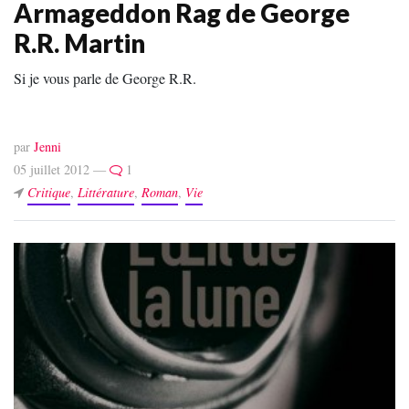
Armageddon Rag de George
R.R. Martin
Si je vous parle de George R.R.
par
Jenni
05 juillet 2012 —
1
Critique
,
Littérature
,
Roman
,
Vie