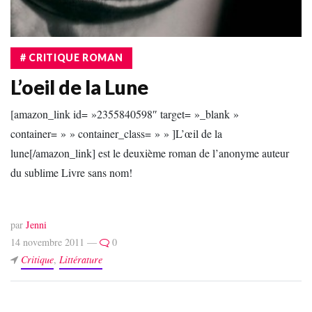
# CRITIQUE ROMAN
L’oeil de la Lune
[amazon_link id= »2355840598″ target= »_blank »
container= » » container_class= » » ]L’œil de la
lune[/amazon_link] est le deuxième roman de l’anonyme auteur
du sublime Livre sans nom!
par
Jenni
14 novembre 2011 —
0
Critique
,
Littérature