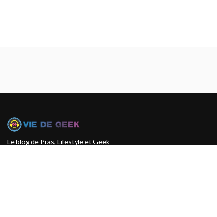
Le blog de Pras, Lifestyle et Geek
© 2005 — 2026
Articles
Catégories
Who’s Pras ?
Abonne-toi par mail