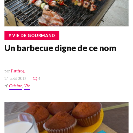
# VIE DE GOURMAND
Un barbecue digne de ce nom
par
Fattfrog
24 août 2013 —
4
Cuisine
,
Vie