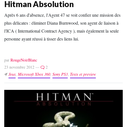
Hitman Absolution
Après 6 ans d'absence, l'Agent 47 se voit confier une mission des
plus délicates : éliminer Diana Burnwood, son agent de liaison à
l'ICA ( International Contract Agency ), mais également la seule
personne ayant réussi à tisser des liens lui.
par
RougeNoirBlanc
23 novembre 2012 —
2
Jeux
,
Microsoft Xbox 360
,
Sony PS3
,
Tests et preview